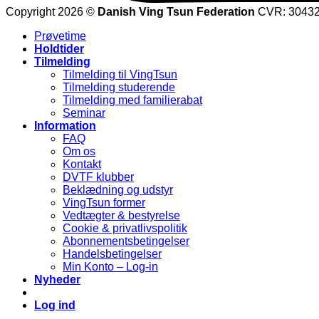
Copyright 2026 ©
Danish Ving Tsun Federation
CVR: 3043
Prøvetime
Holdtider
Tilmelding
Tilmelding til VingTsun
Tilmelding studerende
Tilmelding med familierabat
Seminar
Information
FAQ
Om os
Kontakt
DVTF klubber
Beklædning og udstyr
VingTsun former
Vedtægter & bestyrelse
Cookie & privatlivspolitik
Abonnementsbetingelser
Handelsbetingelser
Min Konto – Log-in
Nyheder
Log ind