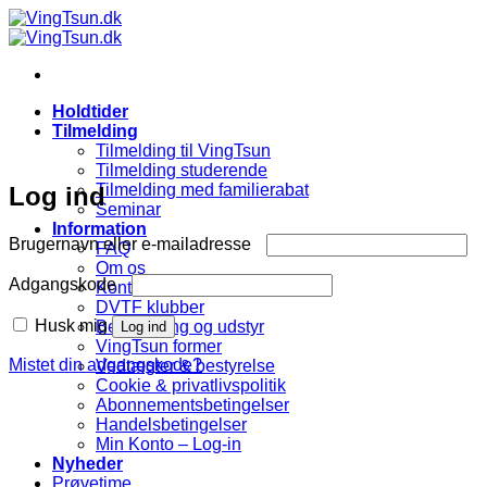
Fortsæt
til
indhold
Holdtider
Tilmelding
Tilmelding til VingTsun
Tilmelding studerende
Tilmelding med familierabat
Log ind
Seminar
Information
Påkrævet
Brugernavn eller e-mailadresse
FAQ
Om os
Påkrævet
Adgangskode
Kontakt
DVTF klubber
Husk mig
Beklædning og udstyr
Log ind
VingTsun former
Mistet din adgangskode?
Vedtægter & bestyrelse
Cookie & privatlivspolitik
Abonnementsbetingelser
Handelsbetingelser
Min Konto – Log-in
Nyheder
Prøvetime