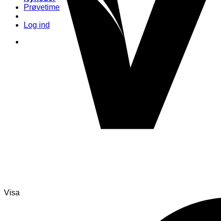
Prøvetime
Log ind
Visa