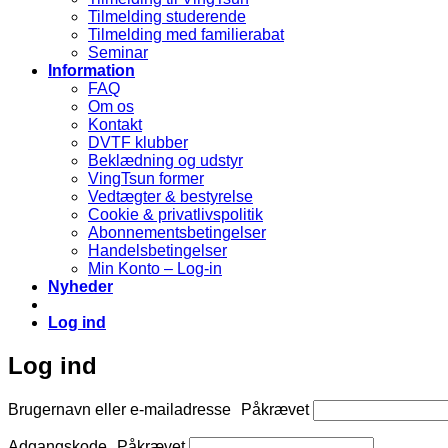
Tilmelding studerende
Tilmelding med familierabat
Seminar
Information
FAQ
Om os
Kontakt
DVTF klubber
Beklædning og udstyr
VingTsun former
Vedtægter & bestyrelse
Cookie & privatlivspolitik
Abonnementsbetingelser
Handelsbetingelser
Min Konto – Log-in
Nyheder
Log ind
Log ind
Brugernavn eller e-mailadresse
Påkrævet
Adgangskode
Påkrævet