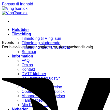
Fortsæt til indhold
Holdtider
Tilmelding
Tilmelding til VingTsun
Events
Tilmelding studerende
Der blev ikke fundet nogle varer, der matcher dit valg.
Tilmelding med familierabat
Seminar
Information
FAQ
Om os
Kontakt
DVTF klubber
Beklædning og udstyr
VingTsun former
Vedtægter & bestyrelse
Cookie & privatlivspolitik
Abonnementsbetingelser
Handelsbetingelser
Min Konto – Log-in
Nyheder